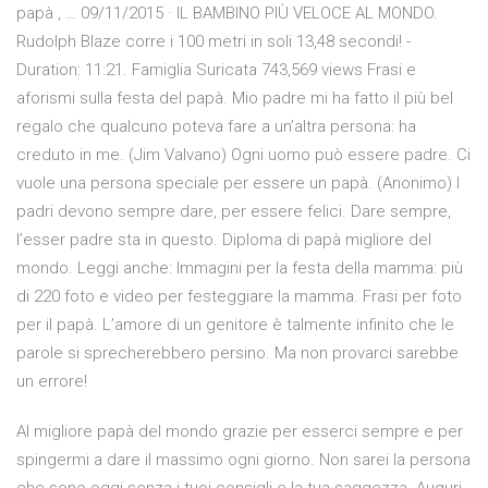
papà , … 09/11/2015 · IL BAMBINO PIÙ VELOCE AL MONDO.
Rudolph Blaze corre i 100 metri in soli 13,48 secondi! -
Duration: 11:21. Famiglia Suricata 743,569 views Frasi e
aforismi sulla festa del papà. Mio padre mi ha fatto il più bel
regalo che qualcuno poteva fare a un’altra persona: ha
creduto in me. (Jim Valvano) Ogni uomo può essere padre. Ci
vuole una persona speciale per essere un papà. (Anonimo) I
padri devono sempre dare, per essere felici. Dare sempre,
l’esser padre sta in questo. Diploma di papà migliore del
mondo. Leggi anche: Immagini per la festa della mamma: più
di 220 foto e video per festeggiare la mamma. Frasi per foto
per il papà. L’amore di un genitore è talmente infinito che le
parole si sprecherebbero persino. Ma non provarci sarebbe
un errore!
Al migliore papà del mondo grazie per esserci sempre e per
spingermi a dare il massimo ogni giorno. Non sarei la persona