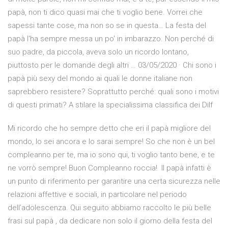
papà, non ti dico quasi mai che ti voglio bene. Vorrei che
sapessi tante cose, ma non so se in questa… La festa del
papà l'ha sempre messa un po' in imbarazzo. Non perché di
suo padre, da piccola, aveva solo un ricordo lontano,
piuttosto per le domande degli altri … 03/05/2020 · Chi sono i
papà più sexy del mondo ai quali le donne italiane non
saprebbero resistere? Soprattutto perché: quali sono i motivi
di questi primati? A stilare la specialissima classifica dei Dilf
Mi ricordo che ho sempre detto che eri il papà migliore del
mondo, lo sei ancora e lo sarai sempre! So che non è un bel
compleanno per te, ma io sono qui, ti voglio tanto bene, e te
ne vorrò sempre! Buon Compleanno roccia! ️ Il papà infatti è
un punto di riferimento per garantire una certa sicurezza nelle
relazioni affettive e sociali, in particolare nel periodo
dell’adolescenza. Qui seguito abbiamo raccolto le più belle
frasi sul papà , da dedicare non solo il giorno della festa del