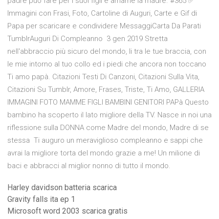
padre può fare per i suoi figli è amarne la madre. #365 ✅
Immagini con Frasi, Foto, Cartoline di Auguri, Carte e Gif di
Papa per scaricare e condividere MessaggiCarta Da Parati
TumblrAuguri Di Compleanno 3 gen 2019 Stretta
nell'abbraccio più sicuro del mondo, li tra le tue braccia, con
le mie intorno al tuo collo ed i piedi che ancora non toccano
Ti amo papà. Citazioni Testi Di Canzoni, Citazioni Sulla Vita,
Citazioni Su Tumblr, Amore, Frases, Triste, Ti Amo, GALLERIA
IMMAGINI FOTO MAMME FIGLI BAMBINI GENITORI PAPà Questo
bambino ha scoperto il lato migliore della TV. Nasce in noi una
riflessione sulla DONNA come Madre del mondo, Madre di se
stessa Ti auguro un meraviglioso compleanno e sappi che
avrai la migliore torta del mondo grazie a me! Un milione di
baci e abbracci al miglior nonno di tutto il mondo.
Harley davidson batteria scarica
Gravity falls ita ep 1
Microsoft word 2003 scarica gratis