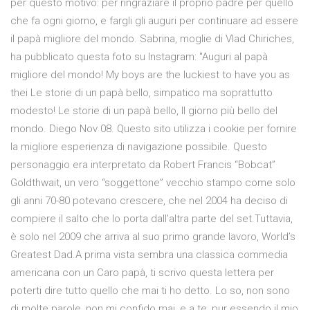
per questo motivo: per ringraziare il proprio padre per quello
che fa ogni giorno, e fargli gli auguri per continuare ad essere
il papà migliore del mondo. Sabrina, moglie di Vlad Chiriches,
ha pubblicato questa foto su Instagram: "Auguri al papà
migliore del mondo! My boys are the luckiest to have you as
thei Le storie di un papà bello, simpatico ma soprattutto
modesto! Le storie di un papà bello, Il giorno più bello del
mondo. Diego Nov 08. Questo sito utilizza i cookie per fornire
la migliore esperienza di navigazione possibile. Questo
personaggio era interpretato da Robert Francis “Bobcat”
Goldthwait, un vero “soggettone” vecchio stampo come solo
gli anni 70-80 potevano crescere, che nel 2004 ha deciso di
compiere il salto che lo porta dall’altra parte del set.Tuttavia,
è solo nel 2009 che arriva al suo primo grande lavoro, World’s
Greatest Dad.A prima vista sembra una classica commedia
americana con un Caro papà, ti scrivo questa lettera per
poterti dire tutto quello che mai ti ho detto. Lo so, non sono
di molte parole, non mi confido mai, e a te, pur essendo il mio