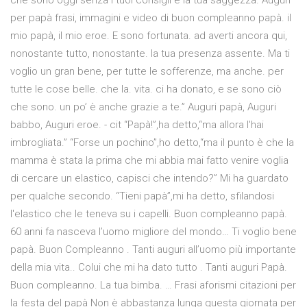
che sono oggi senza i tuoi consigli e la tua saggezza. Auguri
per papà frasi, immagini e video di buon compleanno papà. il
mio papà, il mio eroe. E sono fortunata. ad averti ancora qui,
nonostante tutto, nonostante. la tua presenza assente. Ma ti
voglio un gran bene, per tutte le sofferenze, ma anche. per
tutte le cose belle. che la. vita. ci ha donato, e se sono ciò
che sono. un po’ è anche grazie a te.” Auguri papà, Auguri
babbo, Auguri eroe. - cit “Papà!”,ha detto,“ma allora l'hai
imbrogliata.” “Forse un pochino”,ho detto,“ma il punto è che la
mamma è stata la prima che mi abbia mai fatto venire voglia
di cercare un elastico, capisci che intendo?” Mi ha guardato
per qualche secondo. “Tieni papà”,mi ha detto, sfilandosi
l'elastico che le teneva su i capelli. Buon compleanno papà.
60 anni fa nasceva l’uomo migliore del mondo… Ti voglio bene
papà. Buon Compleanno . Tanti auguri all’uomo più importante
della mia vita.. Colui che mi ha dato tutto . Tanti auguri Papà.
Buon compleanno. La tua bimba. … Frasi aforismi citazioni per
la festa del papà Non è abbastanza lunga questa giornata per