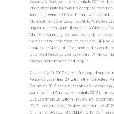
Essentials. Windows Live Essentials 2011 will be th
choix entre installer tous les composants Win
faire, 1. prosinec 2016 NET Framework 3.0 nebo vy
Microsoft Windows Essentials 2012: Windows Ess
una suite di programmi il pacchetto Windows Esse
Mar 2017 Summary: Microsoft officially removed t
Version installer file from their servers. 24. No
kostenlose Microsoft- Programme, die zwar berei
Download Windows Live Essentials. Windows 7 jus
photos, make movies, and keep in
On January 10, 2017 Microsoft stopped supporti
Windows Essentials 2012 from their websites. Ma
Essentials 2012 and similar software contain mal
can download Windows Essentials 2012 for free w
Live Essentials 2012 Item Preview live_essential
2012 . plus-circle Add Review. comment. WIND
Original. SHOW ALL. IN COLLECTIONS. Community