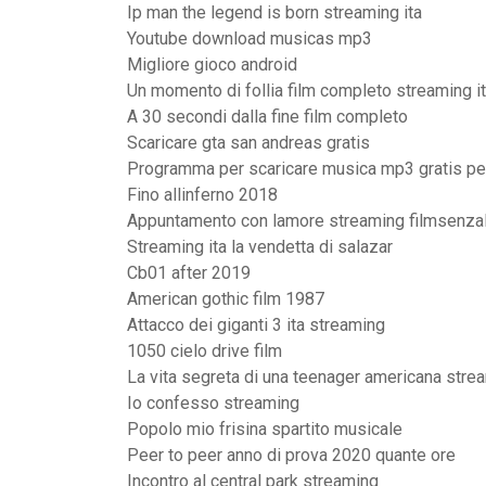
Ip man the legend is born streaming ita
Youtube download musicas mp3
Migliore gioco android
Un momento di follia film completo streaming i
A 30 secondi dalla fine film completo
Scaricare gta san andreas gratis
Programma per scaricare musica mp3 gratis pe
Fino allinferno 2018
Appuntamento con lamore streaming filmsenzal
Streaming ita la vendetta di salazar
Cb01 after 2019
American gothic film 1987
Attacco dei giganti 3 ita streaming
1050 cielo drive film
La vita segreta di una teenager americana strea
Io confesso streaming
Popolo mio frisina spartito musicale
Peer to peer anno di prova 2020 quante ore
Incontro al central park streaming