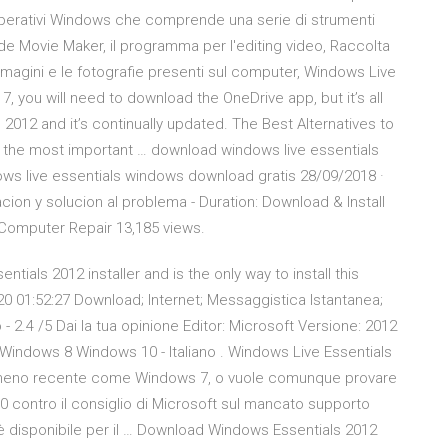
i operativi Windows che comprende una serie di strumenti
de Movie Maker, il programma per l'editing video, Raccolta
magini e le fotografie presenti sul computer, Windows Live
 7, you will need to download the OneDrive app, but it’s all
2012 and it’s continually updated. The Best Alternatives to
y the most important … download windows live essentials
ws live essentials windows download gratis 28/09/2018 ·
ion y solucion al problema - Duration: Download & Install
s Computer Repair 13,185 views.
ntials 2012 installer and is the only way to install this
0 01:52:27 Download; Internet; Messaggistica Istantanea;
- 2.4 /5 Dai la tua opinione Editor: Microsoft Versione: 2012
indows 8 Windows 10 - Italiano . Windows Live Essentials
o meno recente come Windows 7, o vuole comunque provare
0 contro il consiglio di Microsoft sul mancato supporto
 è disponibile per il … Download Windows Essentials 2012