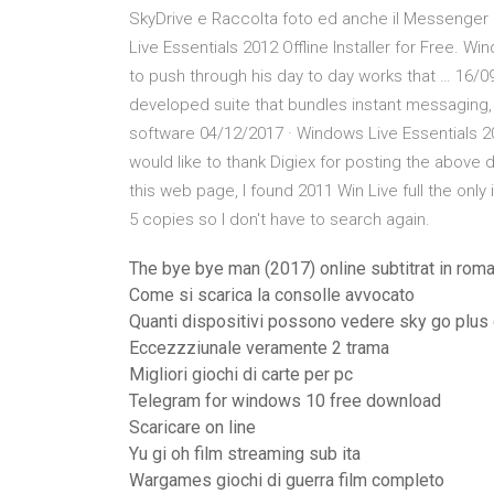
SkyDrive e Raccolta foto ed anche il Messenger
Live Essentials 2012 Offline Installer for Free. W
to push through his day to day works that … 16/09
developed suite that bundles instant messaging,
software 04/12/2017 · Windows Live Essentials 201
would like to thank Digiex for posting the above
this web page, I found 2011 Win Live full the only
5 copies so I don't have to search again.
The bye bye man (2017) online subtitrat in rom
Come si scarica la consolle avvocato
Quanti dispositivi possono vedere sky go pl
Eccezzziunale veramente 2 trama
Migliori giochi di carte per pc
Telegram for windows 10 free download
Scaricare on line
Yu gi oh film streaming sub ita
Wargames giochi di guerra film completo