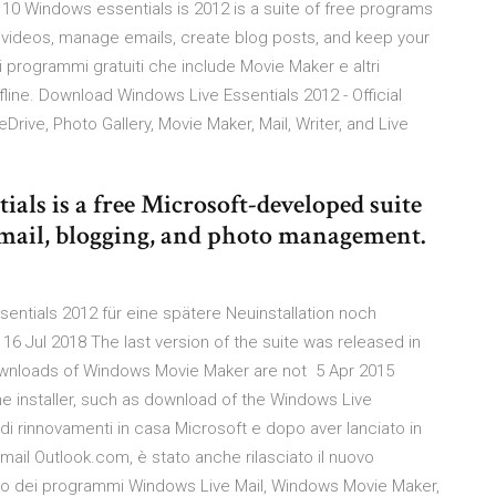
and 10 Windows essentials is 2012 is a suite of free programs
 videos, manage emails, create blog posts, and keep your
i programmi gratuiti che include Movie Maker e altri
fline. Download Windows Live Essentials 2012 - Official
eDrive, Photo Gallery, Movie Maker, Mail, Writer, and Live
als is a free Microsoft-developed suite
email, blogging, and photo management.
sentials 2012 für eine spätere Neuinstallation noch
r 16 Jul 2018 The last version of the suite was released in
 downloads of Windows Movie Maker are not 5 Apr 2015
ne installer, such as download of the Windows Live
 di rinnovamenti in casa Microsoft e dopo aver lanciato in
mail Outlook.com, è stato anche rilasciato il nuovo
o dei programmi Windows Live Mail, Windows Movie Maker,