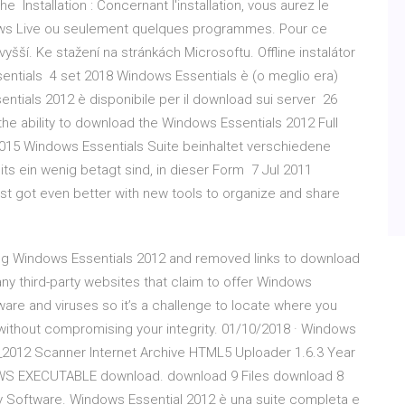
e Installation : Concernant l'installation, vous aurez le
dows Live ou seulement quelques programmes. Pour ce
šší. Ke stažení na stránkách Microsoftu. Offline instalátor
entials 4 set 2018 Windows Essentials è (o meglio era)
ntials 2012 è disponibile per il download sui server 26
he ability to download the Windows Essentials 2012 Full
v. 2015 Windows Essentials Suite beinhaltet verschiedene
ts ein wenig betagt sind, in dieser Form 7 Jul 2011
t got even better with new tools to organize and share
ng Windows Essentials 2012 and removed links to download
ny third-party websites that claim to offer Windows
ware and viruses so it’s a challenge to locate where you
ithout compromising your integrity. 01/10/2018 · Windows
s_2012 Scanner Internet Archive HTML5 Uploader 1.6.3 Year
OWS EXECUTABLE download. download 9 Files download 8
 Software. Windows Essential 2012 è una suite completa e