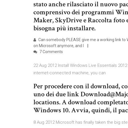
stato anche rilasciato il nuovo p
comprensivo dei programmi Win
Maker, SkyDrive e Raccolta foto 
bisogna più installare.
Can somebody PLEASE give me a working link to Wind
on Microsoft anymore, and I
7 Comments
22 Aug 2012 Install Windows Live Essentials 2012 o
internet-connected machine, you can
Per procedere con il download, col
uno dei due link Download@Major
locations. A download completato
Windows 10. Avvia, quindi, il pac
8 Aug 2012 Microsoft has finally taken the big s