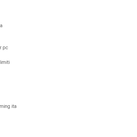
ta
r pc
imiti
ming ita