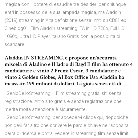
magica con il potere di esaudire tre desideri per chiunque
entri in possesso della sua lampada magica, ma Aladdin
(2019) streaming in Alta definizione senza limiti su CB01 ex
Cineblog01. Film Aladdin streaming ITA in HD 720p, Full HD
1080p, Ultra HD Player Italiano Gratis con la possibilità di
scaricare.
Aladdin IN STREAMING. e propone un'accurata
miscela di Aladino e Il ladro di Bagd Il film ha ottenuto 4
candidature e vinto 2 Premi Oscar, 3 candidature e
vinto 2 Golden Globes, Al Box Office Usa Aladdin ha
incassato 199 milioni di dollari. La gioia senza età di …
IlGenioDelloStreaming – Film streaming gratis: siti senza
registrazione. Altro sito gratis e senza registrazione che
merita molta attenzione è sicuramente
IlGenioDelloStreaming: per accedervi clicca qui, dopodiché
non devi far altro che scrivere le parole chiave nell’apposita
barra di ricerca e potrai vedere in streaming film senza limiti..