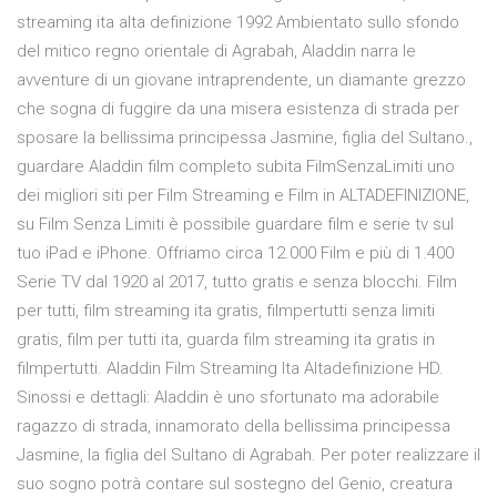
streaming ita alta definizione 1992 Ambientato sullo sfondo
del mitico regno orientale di Agrabah, Aladdin narra le
avventure di un giovane intraprendente, un diamante grezzo
che sogna di fuggire da una misera esistenza di strada per
sposare la bellissima principessa Jasmine, figlia del Sultano.,
guardare Aladdin film completo subita FilmSenzaLimiti uno
dei migliori siti per Film Streaming e Film in ALTADEFINIZIONE,
su Film Senza Limiti è possibile guardare film e serie tv sul
tuo iPad e iPhone. Offriamo circa 12.000 Film e più di 1.400
Serie TV dal 1920 al 2017, tutto gratis e senza blocchi. Film
per tutti, film streaming ita gratis, filmpertutti senza limiti
gratis, film per tutti ita, guarda film streaming ita gratis in
filmpertutti. Aladdin Film Streaming Ita Altadefinizione HD.
Sinossi e dettagli: Aladdin è uno sfortunato ma adorabile
ragazzo di strada, innamorato della bellissima principessa
Jasmine, la figlia del Sultano di Agrabah. Per poter realizzare il
suo sogno potrà contare sul sostegno del Genio, creatura