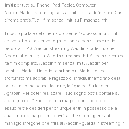
limiti per tutti su iPhone, iPad, Tablet, Computer.
Aladdin.Aladdin streaming senza limiti ad alta definizione.Casa
cinema gratis.Tutti i film senza limiti su Filmsenzalimiti.
Il nostro portale del cinema consente l’accesso a tutti i Film
senza pubblicità, senza registrazione e senza inserire dati
personali. TAG: Aladdin streaming, Aladdin altadefinizione,
Aladdin streaming ita, Aladdin streaming hd, Aladdin streaming
ita film completo, Aladdin film senza limiti, Aladdin per
bambini, Aladdin film adatto ai bambini Aladdin è uno
sfortunato ma adorabile ragazzo di strada, innamorato della
bellissima principessa Jasmine, la figlia del Sultano di
Agrabah. Per poter realizzare il suo sogno potrà contare sul
sostegno del Genio, creatura magica con il potere di
esaudire tre desideri per chiunque entri in possesso della
sua lampada magica, ma dovrà anche sconfiggere Jafar, il
malvagio stregone che mira al Aladdin - guarda in streaming in