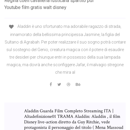
Regina coeli cavalleria rusticana spartito pdf
Youtube film gratis walt disney
Aladdin è uno sfortunato ma adorabile ragazzo di strada,
innamorato della bellissima principessa Jasmine, la figlia del
Sultano di Agrabah. Per poter realizzare il suo sogno potrà contare
sul sostegno del Genio, creatura magica con il potere di esaudire
tre desideri per chiunque entri in possesso della sua lampada
magica, ma dovrà anche sconfiggere Jafar, il malvagio stregone
che mira al
Aladdin Guarda Film Completo Streaming ITA |
Altadefinizione01 TRAMA Aladdin: Aladdin , il film
Disney live-action diretto da Guy Ritchie, vede
protagonista il personaggio del titolo ( Mena Massoud