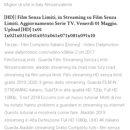
Miglior di site in Italy filmsenzalimiti.
[HD] | Film Senza Limiti, in Streaming su Film Senza
Limiti. Aggiornamento Serie TV. Venerdì 01 Maggio.
Upload [HD] 1x01
1x021x031x041x051x061x071x081x091x10
Tarzan - Film Completo Italiano [Disney] - Video Dailymotion
www.dailymotion.com/video/x3liklw 2 ott 2017
FilmSenzaLimiti - Guarda Film Streaming Senza Limiti
filmsenzalimite, aladdin streaming ita, mad max fury road
streaming ita film senza limiti. Film streaming HD senza limiti
gratis 2019, 2020. Il genio dello streaming. Guarda FILM IN
STREAMING Italiano, SubITA in alta qualità HD 720p, Full HD
1080p, 5 set 2018 Eccomi con un nuovo tutorial. Molti di noi
ho notato hanno problemi a guardare in streaming su internet.
Questo tutorial vi mostrerà come fare. Aladdin 2019
streaming in Alta Definizione Full HD 1080p, UHD 4K Italiano.
Guarda Aladdin streaming Gratis Completo tutti i film senza