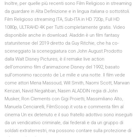
Inoltre, per quelle più recenti sono Film Religioso in streaming
da guardare in Alta Definizione e in lingua italiana o sottotitoli.
Film Religioso streaming ITA, Sub-ITA in HD 720p, Full HD
1080p, ULTRAHD 4K per Tutti completamente gratis. Video
disponibile anche in download. Aladdin è un film fantasy
statunitense del 2019 diretto da Guy Ritchie, che ha co-
sceneggiato la sceneggiatura con John August.Prodotto
dalla Walt Disney Pictures, è il remake live action
dell'omonimo film d'animazione Disney del 1992, basato
sull'omonimo racconto de Le mille e una notte. Il film vede
come attori Mena Massoud, Will Smith, Naomi Scott, Marwan
Kenzari, Navid Negahban, Nasim ALADDIN regia di John
Musker, Ron Clements con Gigi Proietti, Massimiliano Alto,
Manuela Cenciarelli, FilmScoop.it vota e commenta film al
cinema Un ex detenuto e il suo fratello adottivo sono inseguiti
da un vendicativo criminale, dai federali e da un gruppo di
soldati extraterrestri, ma possono contare sulla protezione di